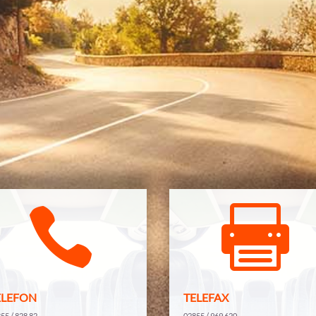


ELE­FON
TELE­FAX
55 / 828 82
02855 / 969 620