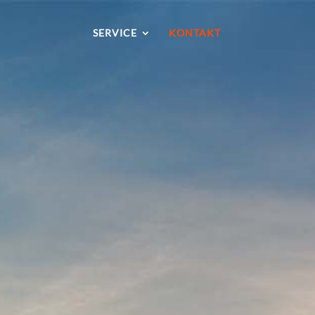
SER­VICE
KON­TAKT