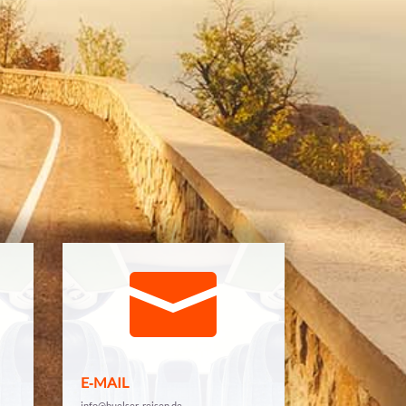

E‑MAIL
info@huelser-reisen.de