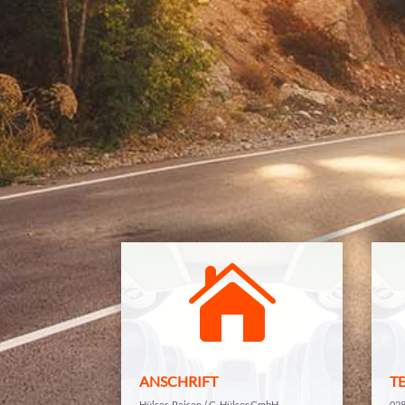

ANSCHRIFT
T
Hül­ser-Rei­sen / G. Hül­ser GmbH
028