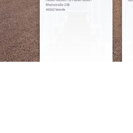
Rhein­stra­ße 238
46562 Voerde
WIR SIND FÜR SIE DA
MON­TAG — FREITAG
08:30 bis 17:00 Uhr